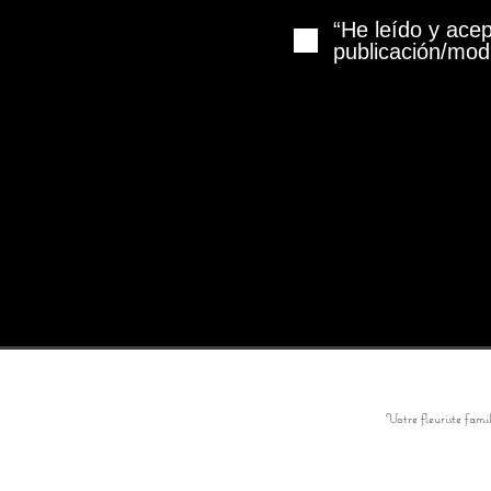
“He leído y acep
publicación/modi
Votre fleuriste fami