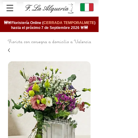
🚧🚨Floristería Online (
CERRADA TEMPORALMETE
)
hasta el próximo 7 de Septiembre 2026 🚨🚧
Fiorista con consegna a domicilio a Valencia