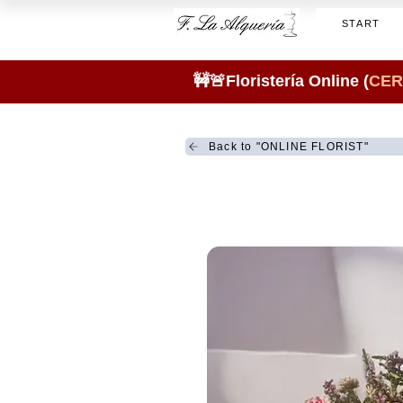
START
🚧🚨Floristería Online (
CER
Back to "ONLINE FLORIST"