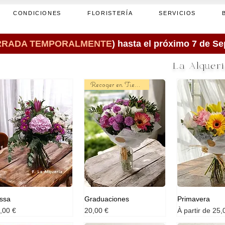
CONDICIONES
FLORISTERÍA
SERVICIOS
RRADA TEMPORALMENTE
) hasta el próximo 7 de S
Fleuriste
La Alquerí
Recoger en Tienda
issa
Graduaciones
Primavera
ix
Prix
Prix promotion
,00 €
20,00 €
À partir de
25,