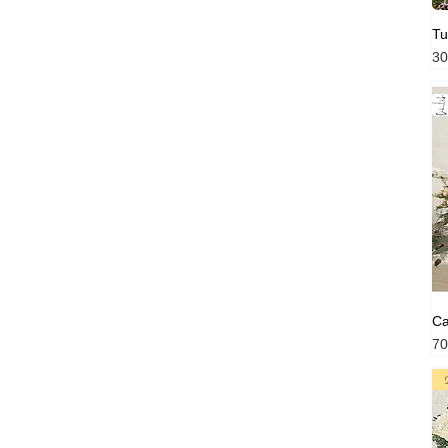
Tu
Pr
30
C
Pr
70