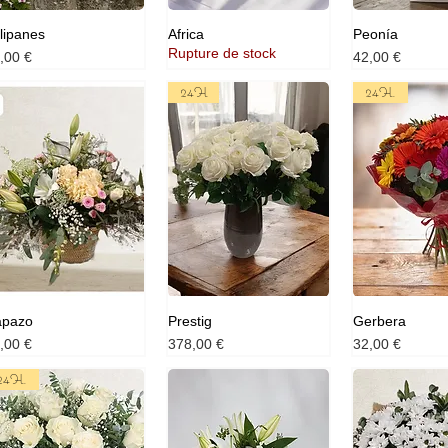
lipanes
Africa
Peonía
Rupture de stock
ix
Prix
,00 €
42,00 €
24H
24H.
apazo
Prestig
Gerbera
ix
Prix
Prix
,00 €
378,00 €
32,00 €
24H.