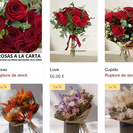
sas
Love
Cupido
pture de stock
Rupture de sto
Prix
50,00 €
24H
24H
24H