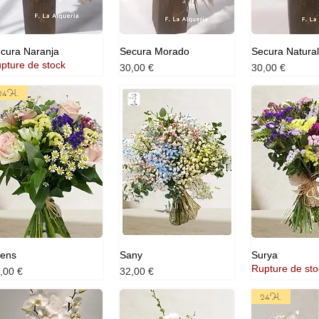
cura Naranja
Secura Morado
Secura Natural
pture de stock
Prix
Prix
30,00 €
30,00 €
24H.
ens
Sany
Surya
Rupture de sto
ix
Prix
,00 €
32,00 €
24H.