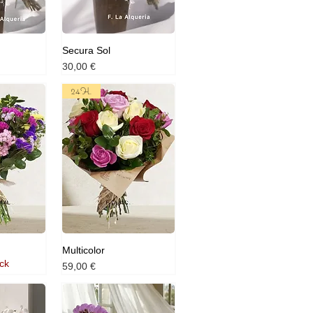
Secura Sol
Prix
30,00 €
24H.
Multicolor
ck
Prix
59,00 €