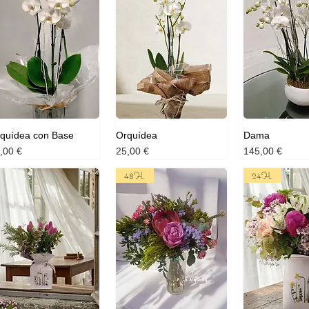
quídea con Base
Orquídea
Dama
ix
Prix
Prix
,00 €
25,00 €
145,00 €
48H.
24H.