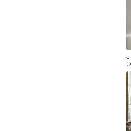
Or
Pr
39