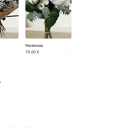
Hortensia
Prix
78,00 €