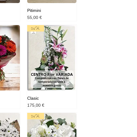
Pitimini
Prix
55,00 €
24H.
Clasic
Prix
175,00 €
24H.