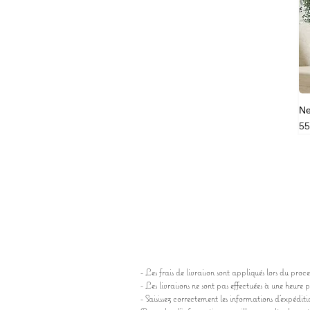
N
Pr
55
- Les frais de livraison sont appliqués lors du pro
- Les livraisons ne sont pas effectuées à une heure
- Saisissez correctement les informations d'expéditi