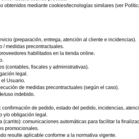
o obtenidos mediante cookies/tecnologías similares (ver Políti
vicio (preparación, entrega, atención al cliente e incidencias).
to / medidas precontractuales.
roveedores habilitados en la tienda online.
o.
s (contables, fiscales y administrativas).
gación legal.
 el Usuario.
 ejecución de medidas precontractuales (según el caso).
de/uso indebido.
onfirmación de pedido, estado del pedido, incidencias, atención
o y/o obligación legal.
(carrito): comunicaciones automáticas para facilitar la finaliz
es promocionales.
ndo resulte aplicable conforme a la normativa vigente.