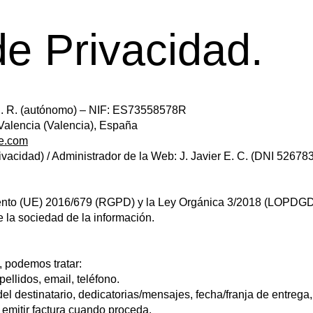
de Privacidad.
 C. R. (autónomo) – NIF: ES73558578R
 Valencia (Valencia), España
ve.com
vacidad) / Administrador de la Web: J. Javier E. C. (DNI 52678
amento (UE) 2016/679 (RGPD) y la Ley Orgánica 3/2018 (LOPDGD
e la sociedad de la información.
 podemos tratar:
pellidos, email, teléfono.
del destinatario, dedicatorias/mensajes, fecha/franja de entrega
 emitir factura cuando proceda.